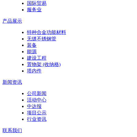
国际贸易
服务业
产品展示
特种合金功能材料
无缝不锈钢管
装备
能源
建设工程
置物架 (收纳格)
塔内件
新闻资讯
公司新闻
活动中心
中达报
项目公示
行业资讯
联系我们