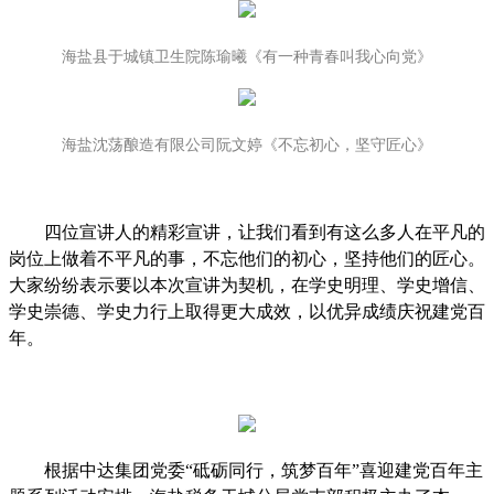
海盐县于城镇卫生院陈瑜曦《有一种青春叫我心向党》
海盐沈荡酿造有限公司阮文婷《不忘初心，坚守匠心》
四位宣讲人的精彩宣讲，让我们看到有这么多人在平凡的
岗位上做着不平凡的事，不忘他们的初心，坚持他们的匠心。
大家纷纷表示要以本次宣讲为契机，在学史明理、学史增信、
学史崇德、学史力行上取得更大成效，以优异成绩庆祝建党百
年。
根据中达集团党委“砥砺同行，筑梦百年”喜迎建党百年主