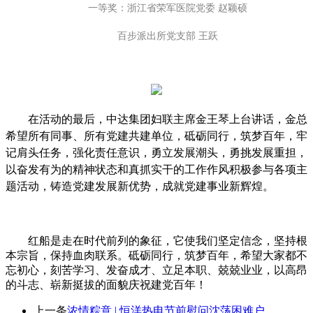
一等奖：浙江省荣军医院党委 赵颖硕
百步派出所党支部 王跃
在活动的最后，中达集团妇联主席金王琴上台讲话，金总
希望所有同事、所有党建共建单位，砥砺同行，筑梦百年，牢
记肩头任务，强化责任意识，勇立发展潮头，勇挑发展重担，
以奋发有为的精神状态和真抓实干的工作作风积极参与各项主
题活动，铸造党建发展新优势，成就党建事业新辉煌。
红船是走在时代前列的象征，它使我们坚定信念，坚持根
本宗旨，保持血肉联系。砥砺同行，筑梦百年，希望大家都不
忘初心，刻苦学习、发奋成才、立足本职、兢兢业业，以高昂
的斗志、崭新挺拔的面貌庆祝建党百年！
上一条
浓情粽意 | 恒洋热电节前慰问沈荡困难户